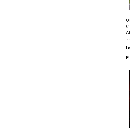
Ol
Ch
At
5 
La
pr