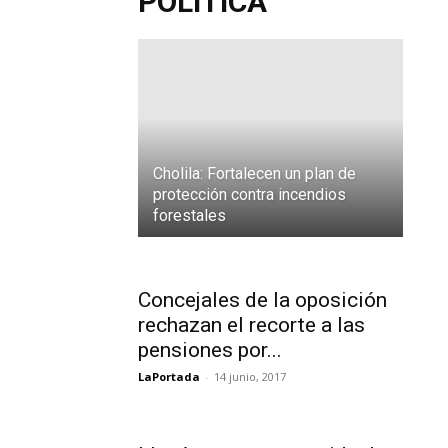
POLITICA
junio,
2017
”
”
”
Cholila: Fortalecen un plan de
protección contra incendios
forestales
Concejales de la oposición
rechazan el recorte a las
pensiones por...
LaPortada
-
14 junio, 2017