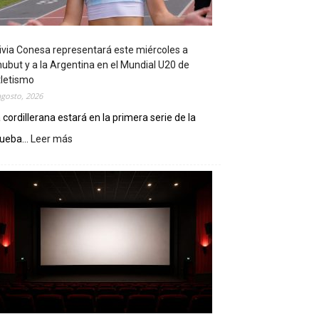
ivia Conesa representará este miércoles a
ubut y a la Argentina en el Mundial U20 de
letismo
agosto, 2026
 cordillerana estará en la primera serie de la
ueba...
Leer más
:
O
l
i
v
i
a
C
o
n
e
s
a