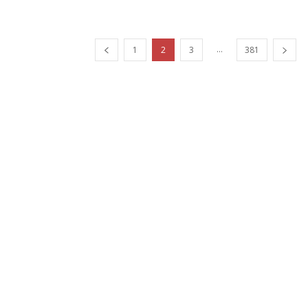
...
1
2
3
381