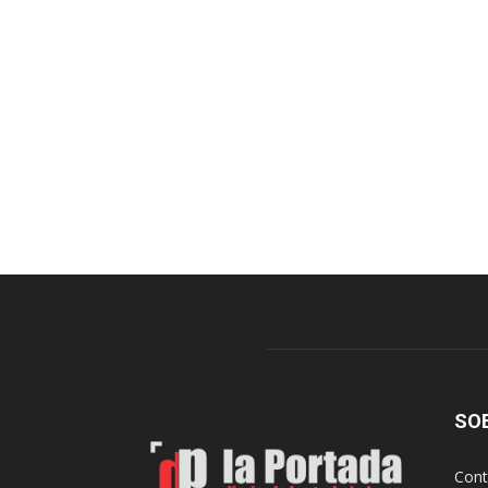
SO
Cont