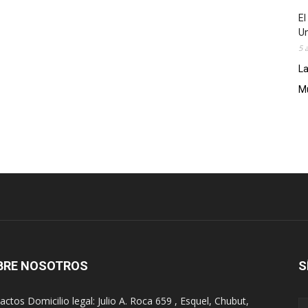
El
Un
5 
La
Mu
BRE NOSOTROS
S
actos Domicilio legal: Julio A. Roca 659 , Esquel, Chubut,