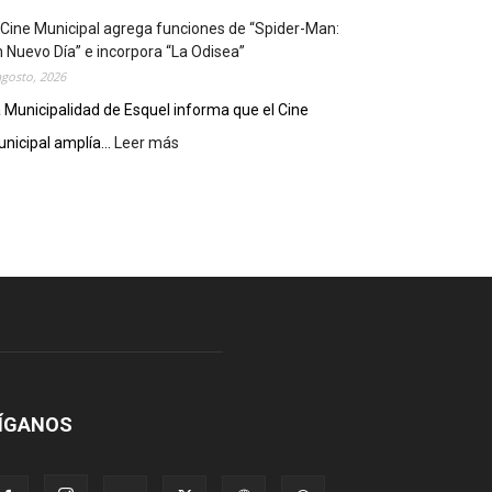
r
 Cine Municipal agrega funciones de “Spider-Man:
e
 Nuevo Día” e incorpora “La Odisea”
p
agosto, 2026
r
 Municipalidad de Esquel informa que el Cine
e
s
nicipal amplía...
Leer más
:
e
E
n
l
t
C
a
i
r
n
á
e
e
M
s
u
t
n
e
i
m
c
i
i
ÍGANOS
é
p
r
a
c
l