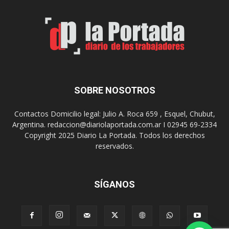
t
n
a
p
l
r
e
o
n
y
l
e
o
c
s
t
SOBRE NOSOTROS
h
o
o
p
Contactos Domicilio legal: Julio A. Roca 659 , Esquel, Chubut,
s
a
Argentina. redaccion@diariolaportada.com.ar I 02945 69-2334
p
r
Copyright 2025 Diario La Portada. Todos los derechos
i
a
reservados.
t
l
a
a
l
c
e
o
SÍGANOS
s
n
s
t
r