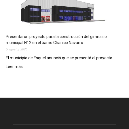
l
e
m
e
n
t
a
Presentaron proyecto para la construcción del gimnasio
r
municipal N° 2 en el barrio Chanico Navarro
á
5 agosto, 2026
n
El municipio de Esquel anunció que se presentó el proyecto...
l
Leer más
a
:
R
P
e
r
c
e
e
s
t
e
a
n
D
t
i
a
g
r
i
o