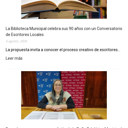
La Biblioteca Municipal celebra sus 90 años con un Conversatorio
de Escritores Locales
6 agosto, 2026
La propuesta invita a conocer el proceso creativo de escritores...
Leer más
:
L
a
B
i
b
l
i
o
t
e
c