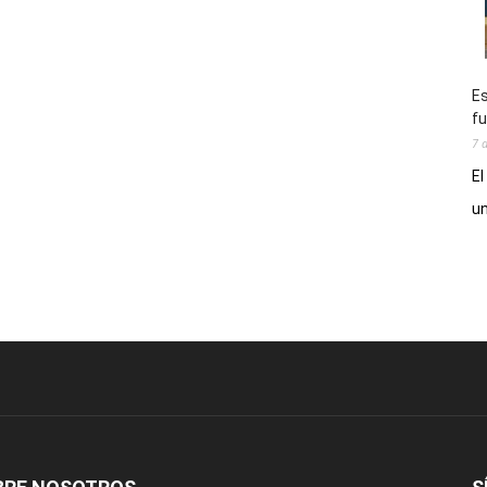
Es
fu
7 
El
un