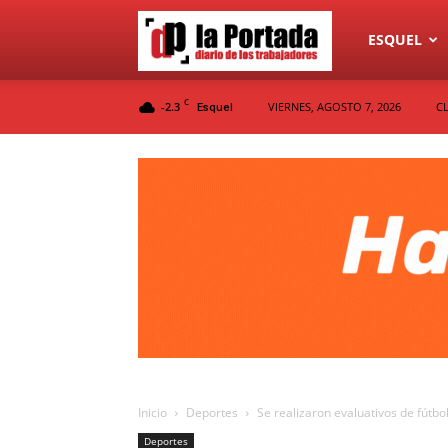
Diario
ESQUEL
C
-2.3
VIERNES, AGOSTO 7, 2026
C
Esquel
La
Portada
Inicio
Deportes
Se realizaron evaluativos de fútb
Deportes