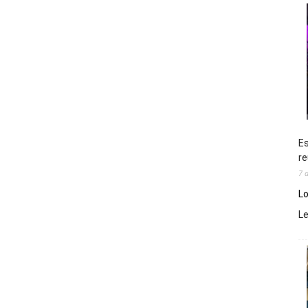
Es
re
7 
Lo
L