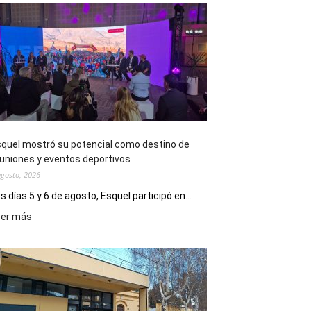
quel mostró su potencial como destino de
uniones y eventos deportivos
agosto, 2026
s días 5 y 6 de agosto, Esquel participó en...
:
eer más
Esquel
mostró
su
potencial
como
destino