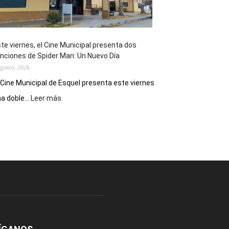
de
reuniones
y
eventos
te viernes, el Cine Municipal presenta dos
deportivos
nciones de Spider Man: Un Nuevo Día
agosto, 2026
 Cine Municipal de Esquel presenta este viernes
:
a doble...
Leer más
Este
viernes,
el
Cine
Municipal
presenta
dos
funciones
de
Spider
Man:
Un