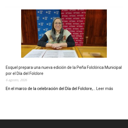
L
a
B
i
b
l
i
o
t
e
c
Esquel prepara una nueva edición de la Peña Folclórica Municipal
a
por el Día del Folclore
M
6 agosto, 2026
u
n
En el marco de la celebración del Día del Folclore,...
Leer más
:
i
E
c
s
i
q
p
u
a
e
l
l