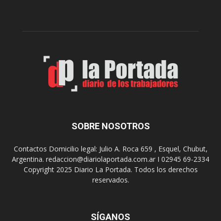
c
p
e
r
l
e
e
p
b
a
r
r
a
a
s
u
u
n
s
a
9
n
0
u
SOBRE NOSOTROS
a
e
ñ
v
o
Contactos Domicilio legal: Julio A. Roca 659 , Esquel, Chubut,
a
s
Argentina. redaccion@diariolaportada.com.ar I 02945 69-2334
e
c
Copyright 2025 Diario La Portada. Todos los derechos
d
o
reservados.
i
n
c
u
i
n
ó
SÍGANOS
C