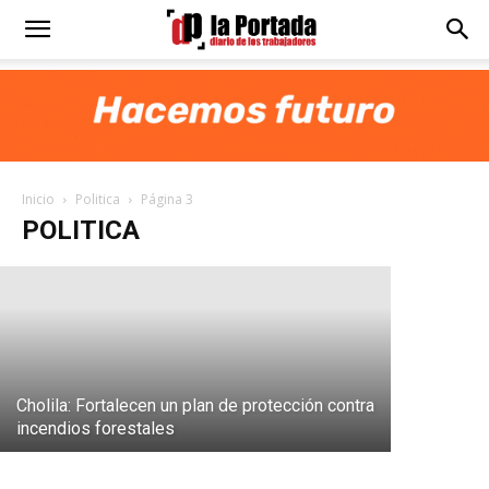
Diario
La
Trabajadores de 4M Group reclaman
pago de salarios
Inicio
Politica
Página 3
Portada
Igón: “A la
POLITICA
LaPortada
-
8 junio, 2017
de vacaci
Cholila: Fortalecen un plan de protección contra
incendios forestales