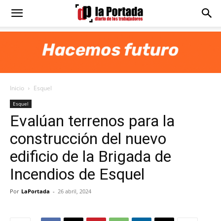
Diario
La
Inicio
Esquel
Portada
Esquel
Evalúan terrenos para la
construcción del nuevo
edificio de la Brigada de
Incendios de Esquel
Por
LaPortada
-
26 abril, 2024