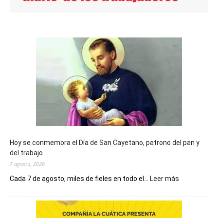
Hoy se conmemora el Día de San Cayetano, patrono del pan y
del trabajo
7 agosto, 2026
:
Cada 7 de agosto, miles de fieles en todo el...
Leer más
Hoy
se
conmemora