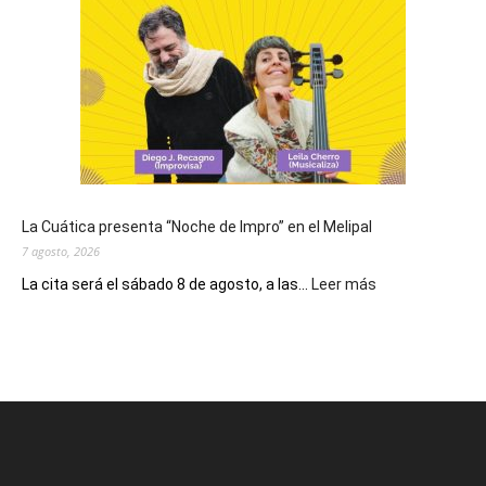
el
Día
de
San
Cayetano,
patrono
del
pan
y
del
La Cuática presenta “Noche de Impro” en el Melipal
trabajo
7 agosto, 2026
:
La cita será el sábado 8 de agosto, a las...
Leer más
La
Cuática
presenta
“Noche
de
Impro”
en
el