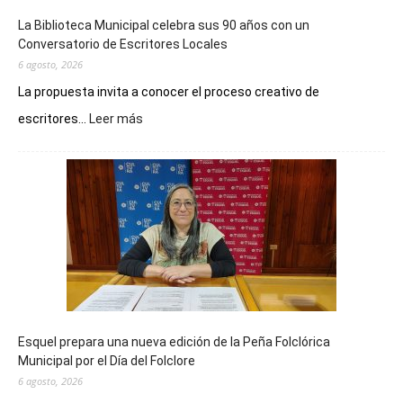
La Biblioteca Municipal celebra sus 90 años con un
Conversatorio de Escritores Locales
6 agosto, 2026
La propuesta invita a conocer el proceso creativo de
:
escritores...
Leer más
La
Biblioteca
Municipal
celebra
sus
90
años
con
un
Conversatorio
de
Esquel prepara una nueva edición de la Peña Folclórica
Escritores
Municipal por el Día del Folclore
Locales
6 agosto, 2026