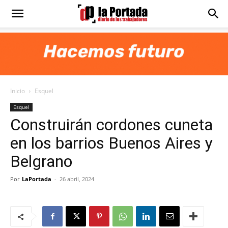
Diario
La
Inicio
Esquel
Portada
Esquel
Construirán cordones cuneta
en los barrios Buenos Aires y
Belgrano
Por
LaPortada
-
26 abril, 2024