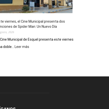
de
reuniones
y
eventos
te viernes, el Cine Municipal presenta dos
deportivos
nciones de Spider Man: Un Nuevo Día
agosto, 2026
 Cine Municipal de Esquel presenta este viernes
:
a doble...
Leer más
Este
viernes,
el
Cine
Municipal
presenta
dos
funciones
de
Spider
Man:
Un