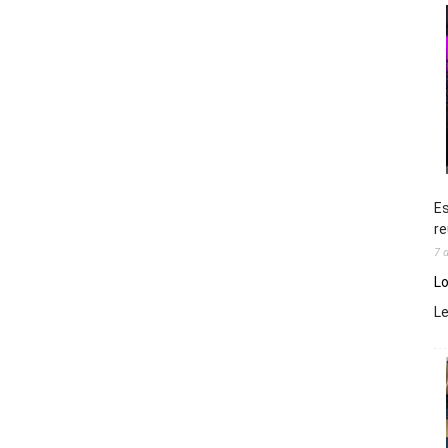
Es
re
7 
Lo
L