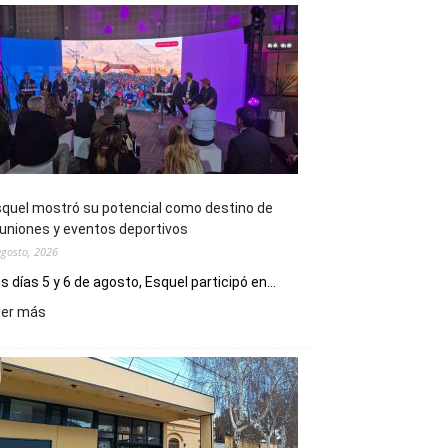
quel mostró su potencial como destino de
uniones y eventos deportivos
agosto, 2026
s días 5 y 6 de agosto, Esquel participó en...
:
eer más
Esquel
mostró
su
potencial
como
destino