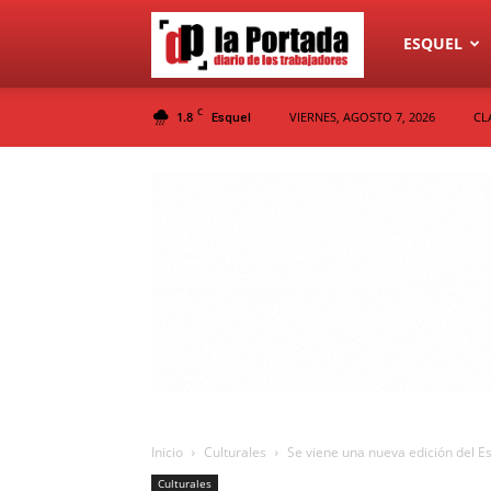
Diario
ESQUEL
C
1.8
VIERNES, AGOSTO 7, 2026
CL
Esquel
La
Portada
Inicio
Culturales
Se viene una nueva edición del Es
Culturales