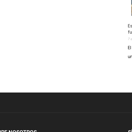
Es
fu
7 
El
un