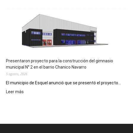
Implementarán
la
Receta
Digital
en
los
hospitales
Presentaron proyecto para la construcción del gimnasio
municipal N° 2 en el barrio Chanico Navarro
5 agosto, 2026
El municipio de Esquel anunció que se presentó el proyecto...
:
Leer más
Presentaron
proyecto
para
la
construcción
del