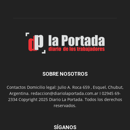
gimnasio
municipal
N°
2
en
el
barrio
Chanico
Navarro
SOBRE NOSOTROS
Contactos Domicilio legal: Julio A. Roca 659 , Esquel, Chubut,
Argentina. redaccion@diariolaportada.com.ar I 02945 69-
2334 Copyright 2025 Diario La Portada. Todos los derechos
reservados.
SÍGANOS