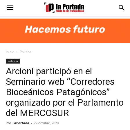
Diario
La
Inicio
Politica
Portada
Politica
Arcioni participó en el
Seminario web “Corredores
Bioceánicos Patagónicos”
organizado por el Parlamento
del MERCOSUR
Por
LaPortada
-
22 octubre, 2020