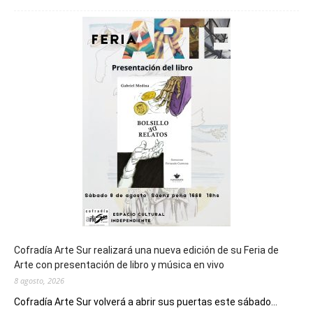
será
sede
del
cierre
general
de
los
Juegos
Epade
2027
Cofradía Arte Sur realizará una nueva edición de su Feria de
Arte con presentación de libro y música en vivo
8 agosto, 2026
Cofradía Arte Sur volverá a abrir sus puertas este sábado...