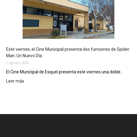
q
u
e
l
m
o
s
t
Este viernes, el Cine Municipal presenta dos funciones de Spider
r
Man: Un Nuevo Día
ó
7 agosto, 2026
s
u
El Cine Municipal de Esquel presenta este viernes una doble...
p
Leer más
:
o
E
t
s
e
t
n
e
c
v
i
i
a
e
l
r
c