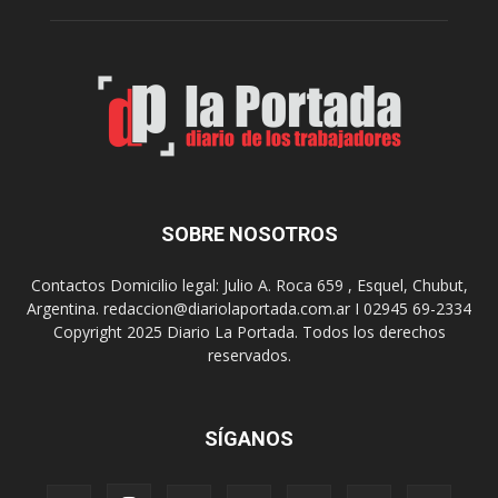
n
o
e
m
s
o
,
d
e
e
l
s
C
t
i
i
n
n
e
o
SOBRE NOSOTROS
M
d
u
e
Contactos Domicilio legal: Julio A. Roca 659 , Esquel, Chubut,
n
r
Argentina. redaccion@diariolaportada.com.ar I 02945 69-2334
i
e
Copyright 2025 Diario La Portada. Todos los derechos
c
u
reservados.
i
n
p
i
a
o
l
SÍGANOS
n
p
e
r
s
e