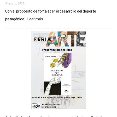
8 agosto, 2026
Con el propósito de fortalecer el desarrollo del deporte
:
patagónico...
Leer más
Chubut
será
sede
del
cierre
general
de
los
Juegos
Epade
2027