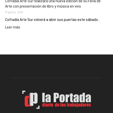
Cofradía Arte Sur realizará una nueva edición de su Feria de
Arte con presentación de libro y música en vivo
8 agosto, 2026
Cofradía Arte Sur volverá a abrir sus puertas este sábado...
:
Leer más
Cofradía
Arte
Sur
realizará
una
nueva
edición
de
su
Feria
de
Arte
con
presentación
de
libro