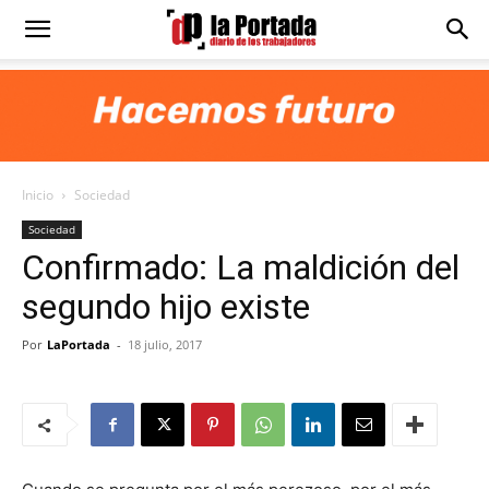
Diario
La
Inicio
Sociedad
Portada
Sociedad
Confirmado: La maldición del
segundo hijo existe
Por
LaPortada
-
18 julio, 2017