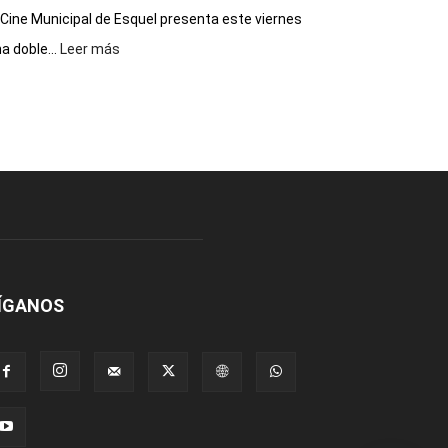
 Cine Municipal de Esquel presenta este viernes
:
a doble...
Leer más
Este
viernes,
el
Cine
Municipal
presenta
dos
funciones
de
Spider
Man:
Un
ÍGANOS
Nuevo
Día