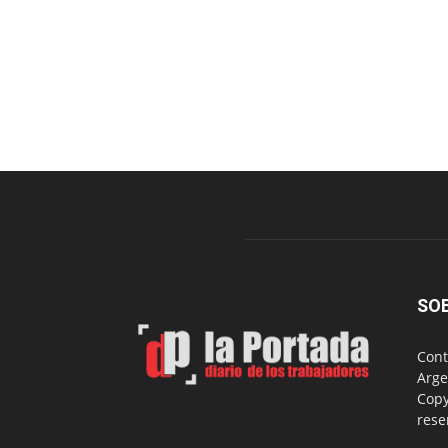
SO
Cont
Arge
Copy
rese