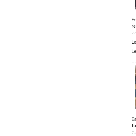
Es
re
7 
Lo
L
Es
fu
7 