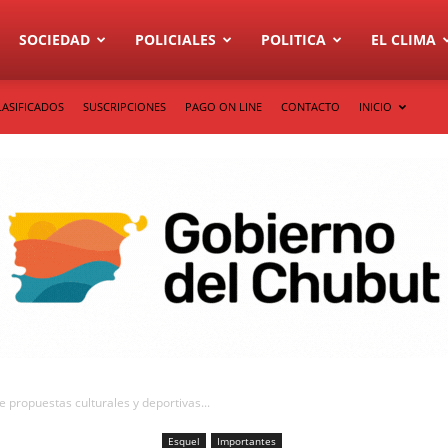
SOCIEDAD
POLICIALES
POLITICA
EL CLIMA
LASIFICADOS
SUSCRIPCIONES
PAGO ON LINE
CONTACTO
INICIO
 propuestas culturales y deportivas...
Esquel
Importantes