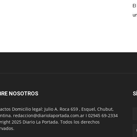
El
un
BRE NOSOTROS
S
actos Domicilio legal: Julio A. Roca 659 , Esquel, Chubut,
ntina. redaccion@diariolaportada.com.ar I 02945 69-2334
right 2025 Diario La Portada. Todos los derechos
rvados.