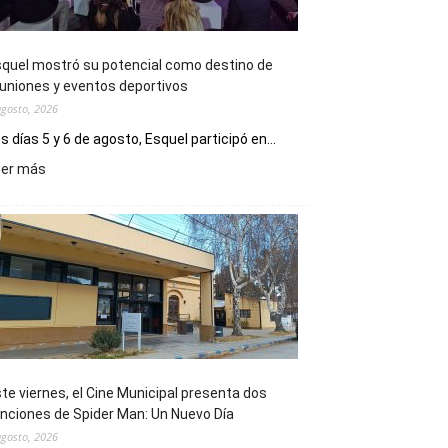
quel mostró su potencial como destino de
uniones y eventos deportivos
agosto, 2026
s días 5 y 6 de agosto, Esquel participó en...
:
eer más
Esquel
mostró
su
potencial
como
destino
de
reuniones
y
eventos
te viernes, el Cine Municipal presenta dos
deportivos
nciones de Spider Man: Un Nuevo Día
agosto, 2026