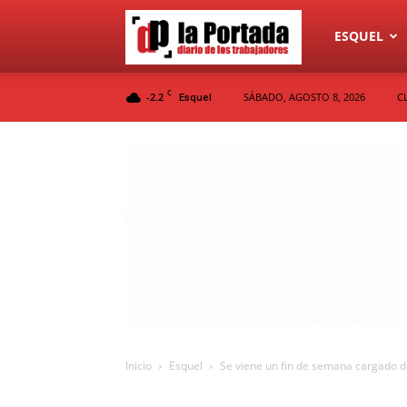
Diario
ESQUEL
C
-2.2
SÁBADO, AGOSTO 8, 2026
C
Esquel
La
Portada
Inicio
Esquel
Se viene un fin de semana cargado de