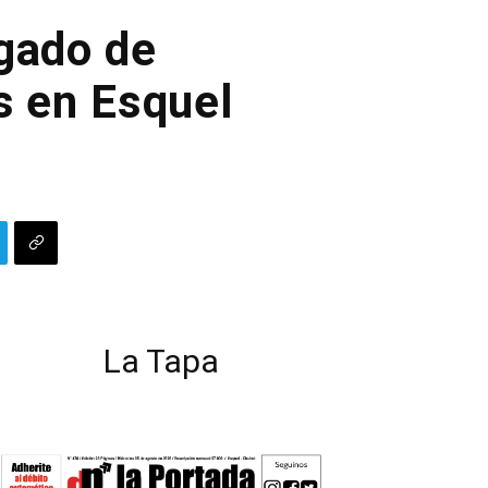
rgado de
s en Esquel
La Tapa