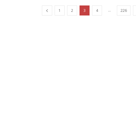
...
1
2
3
4
226