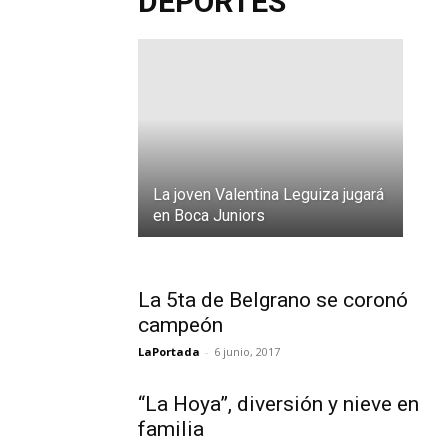
DEPORTES
junio,
2017
e
t
l
La joven Valentina Leguiza jugará
en Boca Juniors
La 5ta de Belgrano se coronó
campeón
LaPortada
-
6 junio, 2017
“La Hoya”, diversión y nieve en
familia