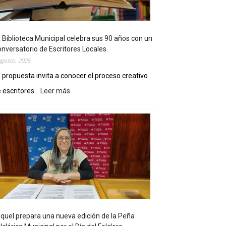
 Biblioteca Municipal celebra sus 90 años con un
nversatorio de Escritores Locales
agosto, 2026
 propuesta invita a conocer el proceso creativo
 escritores...
Leer más
:
L
a
B
i
b
l
i
o
t
e
c
quel prepara una nueva edición de la Peña
a