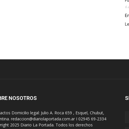
Fo
6 
En
L
BRE NOSOTROS
S
actos Domicilio legal: Julio A. Roca 659 , Esquel, Chubut,
ntina. redaccion@diariolaportada.com.ar I 02945 69-2334
right 2025 Diario La Portada. Todos los derechos