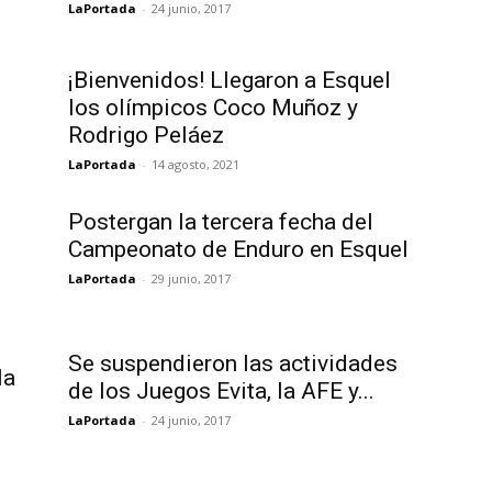
LaPortada
-
24 junio, 2017
¡Bienvenidos! Llegaron a Esquel
los olímpicos Coco Muñoz y
Rodrigo Peláez
LaPortada
-
14 agosto, 2021
Postergan la tercera fecha del
Campeonato de Enduro en Esquel
LaPortada
-
29 junio, 2017
Se suspendieron las actividades
la
de los Juegos Evita, la AFE y...
LaPortada
-
24 junio, 2017