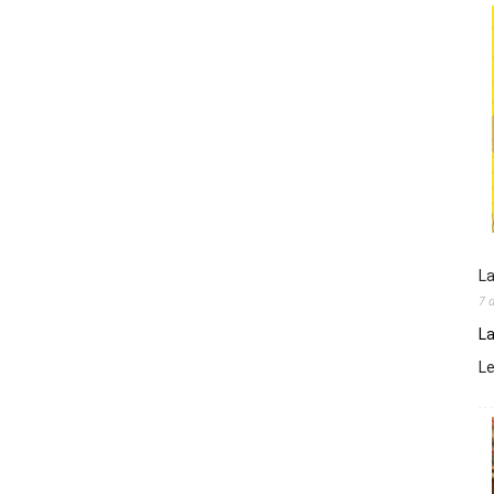
La
7 
La
L