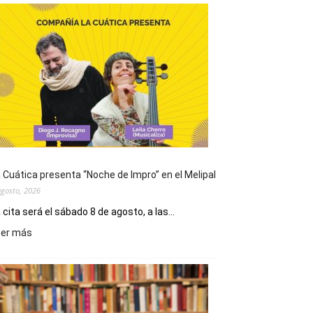
 Cuática presenta “Noche de Impro” en el Melipal
agosto, 2026
 cita será el sábado 8 de agosto, a las...
:
eer más
La
Cuática
presenta
“Noche
de