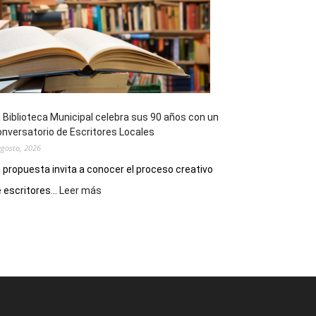
Impro”
en
el
Melipal
 Biblioteca Municipal celebra sus 90 años con un
nversatorio de Escritores Locales
agosto, 2026
 propuesta invita a conocer el proceso creativo
:
 escritores...
Leer más
La
Biblioteca
Municipal
celebra
sus
90
años
con