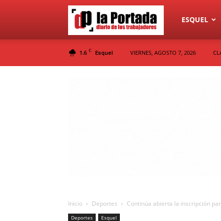
Diario
ESQUEL
C
1.6
VIERNES, AGOSTO 7, 2026
CL
Esquel
La
Portada
Inicio
Deportes
Continúa abierta la inscripción par
Deportes
Esquel