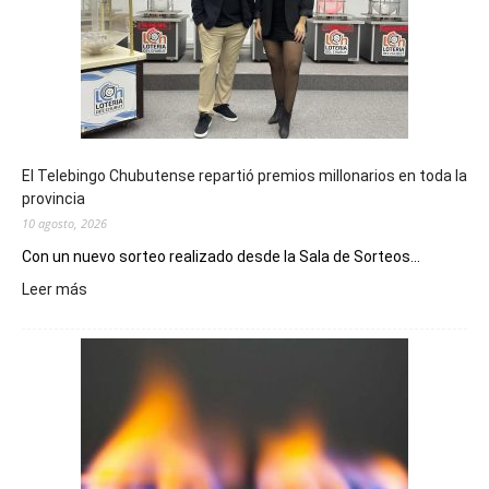
El Telebingo Chubutense repartió premios millonarios en toda la
provincia
10 agosto, 2026
Con un nuevo sorteo realizado desde la Sala de Sorteos...
:
Leer más
El
Telebingo
Chubutense
repartió
premios
millonarios
en
toda