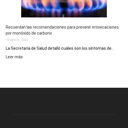
la
provincia
Recuerdan las recomendaciones para prevenir intoxicaciones
por monóxido de carbono
10 agosto, 2026
La Secretaría de Salud detalló cuáles son los síntomas de...
:
Leer más
Recuerdan
las
recomendaciones
para
prevenir
intoxicaciones
por
monóxido
de
carbono