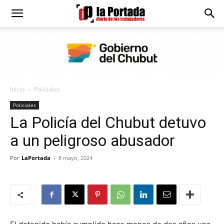
Diario
La
Inicio
Policiales
Portada
Policiales
La Policía del Chubut detuvo
a un peligroso abusador
Por
LaPortada
-
8 mayo, 2024