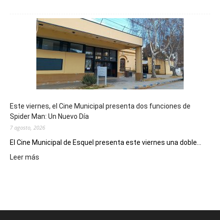
Esquel
mostró
su
potencial
como
destino
de
reuniones
y
eventos
Este viernes, el Cine Municipal presenta dos funciones de
deportivos
Spider Man: Un Nuevo Día
7 agosto, 2026
El Cine Municipal de Esquel presenta este viernes una doble...
:
Leer más
Este
viernes,
el
Cine
Municipal
presenta