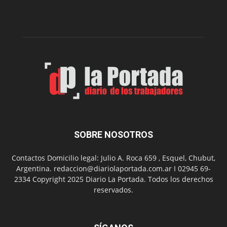
dos
funciones
de
Spider
Man:
Un
Nuevo
Día
SOBRE NOSOTROS
Contactos Domicilio legal: Julio A. Roca 659 , Esquel, Chubut,
Argentina. redaccion@diariolaportada.com.ar I 02945 69-
2334 Copyright 2025 Diario La Portada. Todos los derechos
reservados.