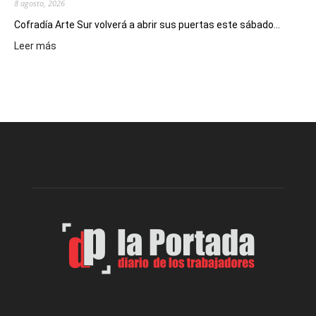
8 agosto, 2026
Cofradía Arte Sur volverá a abrir sus puertas este sábado...
:
Leer más
Cofradía
Arte
Sur
realizará
una
nueva
edición
de
su
Feria
de
Arte
con
presentación
de
libro
y
música