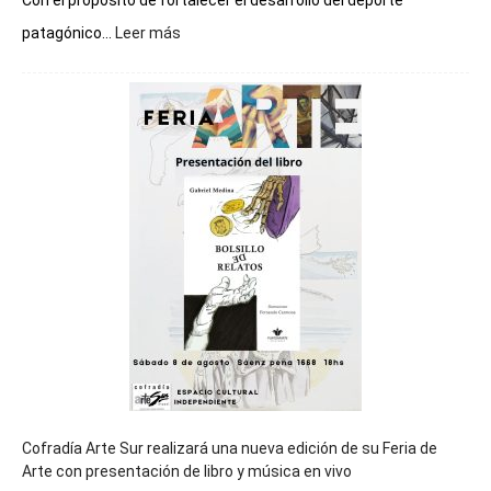
Con el propósito de fortalecer el desarrollo del deporte
:
patagónico...
Leer más
Chubut
será
sede
del
cierre
general
de
los
Juegos
Epade
2027
Cofradía Arte Sur realizará una nueva edición de su Feria de
Arte con presentación de libro y música en vivo