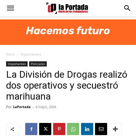
Diario
La
Inicio
Importantes
Portada
Importantes
Policiales
La División de Drogas realizó
dos operativos y secuestró
marihuana
Por
LaPortada
-
4 mayo, 2024