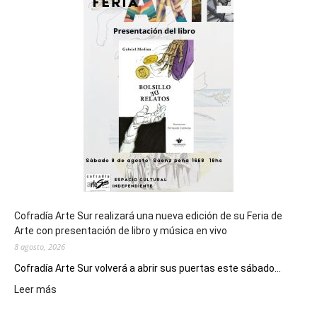
del
cierre
general
de
los
Juegos
Epade
2027
Cofradía Arte Sur realizará una nueva edición de su Feria de
Arte con presentación de libro y música en vivo
8 agosto, 2026
Cofradía Arte Sur volverá a abrir sus puertas este sábado...
:
Leer más
Cofradía