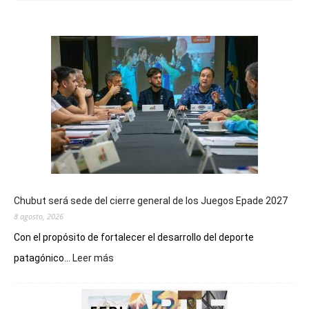
Chubut será sede del cierre general de los Juegos Epade 2027
8 agosto, 2026
Con el propósito de fortalecer el desarrollo del deporte
:
patagónico...
Leer más
Chubut
será
sede