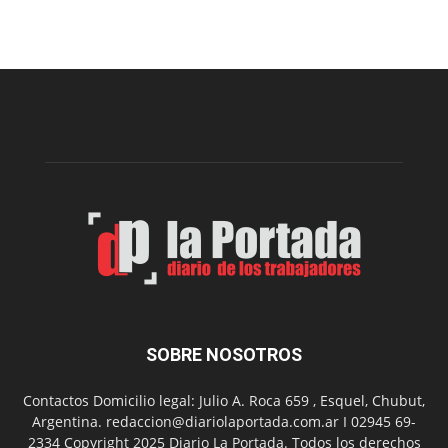
Arte
Sur
realizará
una
nueva
edición
de
su
Feria
de
Arte
con
presentación
de
libro
y
música
SOBRE NOSOTROS
en
vivo
Contactos Domicilio legal: Julio A. Roca 659 , Esquel, Chubut,
Argentina. redaccion@diariolaportada.com.ar I 02945 69-
2334 Copyright 2025 Diario La Portada. Todos los derechos