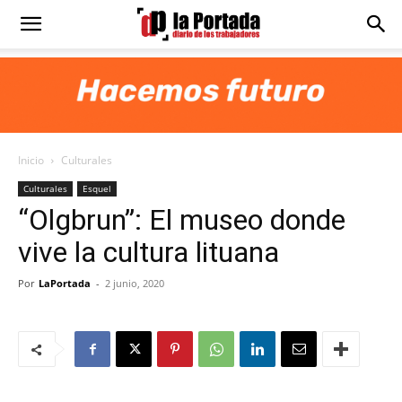
Diario
La
Inicio
Culturales
Portada
Culturales
Esquel
“Olgbrun”: El museo donde
vive la cultura lituana
Por
LaPortada
-
2 junio, 2020