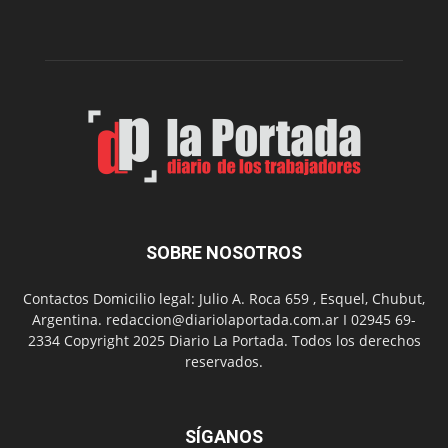
dos
funciones
de
Spider
Man:
Un
Nuevo
Día
SOBRE NOSOTROS
Contactos Domicilio legal: Julio A. Roca 659 , Esquel, Chubut,
Argentina. redaccion@diariolaportada.com.ar I 02945 69-
2334 Copyright 2025 Diario La Portada. Todos los derechos
reservados.
SÍGANOS