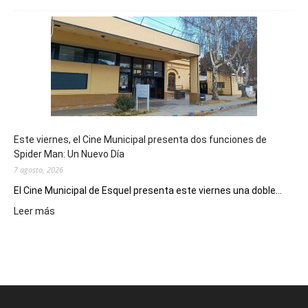
mostró
su
potencial
como
destino
de
reuniones
y
eventos
Este viernes, el Cine Municipal presenta dos funciones de
deportivos
Spider Man: Un Nuevo Día
7 agosto, 2026
El Cine Municipal de Esquel presenta este viernes una doble...
:
Leer más
Este
viernes,
el
Cine
Municipal
presenta