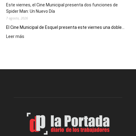
eventos
Este viernes, el Cine Municipal presenta dos funciones de
deportivos
Spider Man: Un Nuevo Día
7 agosto, 2026
El Cine Municipal de Esquel presenta este viernes una doble...
:
Leer más
Este
viernes,
el
Cine
Municipal
presenta
dos
funciones
de
Spider
Man:
Un
Nuevo
Día