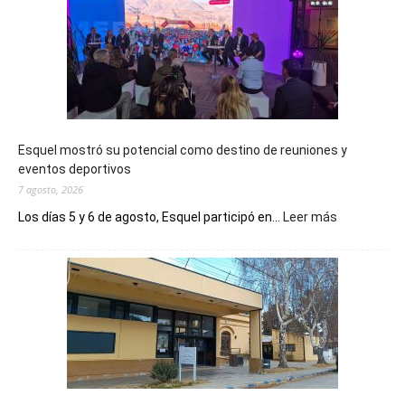
Esquel mostró su potencial como destino de reuniones y
eventos deportivos
7 agosto, 2026
:
Los días 5 y 6 de agosto, Esquel participó en...
Leer más
Esquel
mostró
su
potencial
como
destino
de
reuniones
y