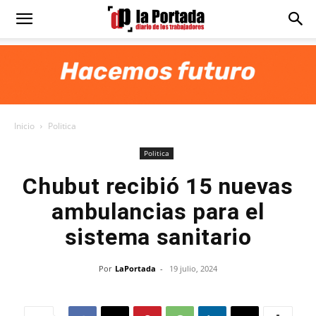
Diario
La
Inicio
Politica
Portada
Politica
Chubut recibió 15 nuevas
ambulancias para el
sistema sanitario
Por
LaPortada
-
19 julio, 2024