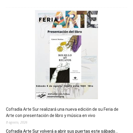
Chubut
será
sede
del
cierre
general
de
los
Juegos
Epade
2027
Cofradía Arte Sur realizará una nueva edición de su Feria de
Arte con presentación de libro y música en vivo
8 agosto, 2026
Cofradía Arte Sur volverá a abrir sus puertas este sábado...