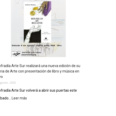
t
s
e
r
á
s
e
d
e
d
e
l
c
fradía Arte Sur realizará una nueva edición de su
i
ria de Arte con presentación de libro y música en
e
vo
r
agosto, 2026
r
fradía Arte Sur volverá a abrir sus puertas este
e
bado...
Leer más
:
g
C
e
o
n
f
e