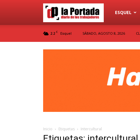
Diario
ESQUEL
C
2.2
SÁBADO, AGOSTO 8, 2026
CL
Esquel
La
Portada
Inicio
Etiquetas
Intercultural
Etiquetas: intercultural