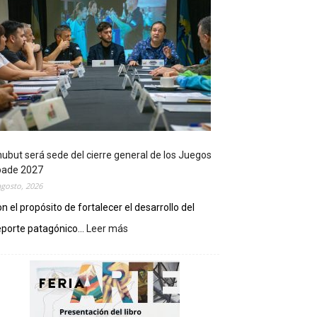
ubut será sede del cierre general de los Juegos
pade 2027
agosto, 2026
n el propósito de fortalecer el desarrollo del
porte patagónico...
Leer más
:
C
h
u
b
u