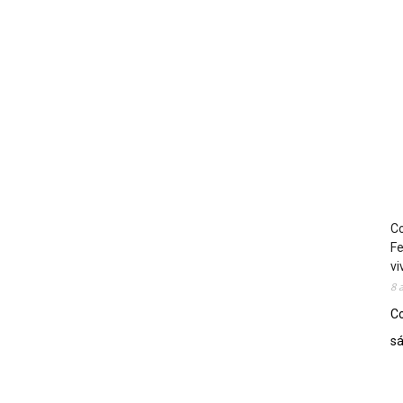
Co
Fe
vi
8 
Co
sá