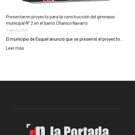
Presentaron proyecto para la construcción del gimnasio
municipal N° 2 en el barrio Chanico Navarro
5 agosto, 2026
El municipio de Esquel anunció que se presentó el proyecto...
:
Leer más
Presentaron
proyecto
para
la
construcción
del
gimnasio
municipal
N°
2
en
el
barrio