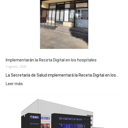
Implementarán la Receta Digital en los hospitales
5 agosto, 2026
La Secretaría de Salud implementará la Receta Digital en los...
:
Leer más
Implementarán
la
Receta
Digital
en
los
hospitales