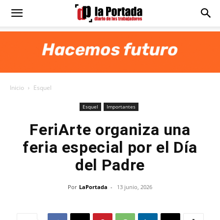
Diario
La
Inicio
Esquel
Portada
Esquel
Importantes
FeriArte organiza una
feria especial por el Día
del Padre
Por
LaPortada
-
13 junio, 2026