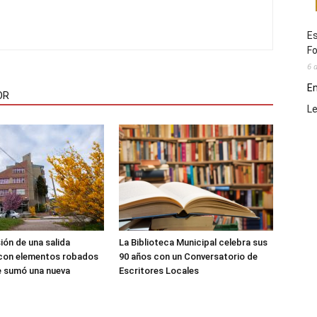
Es
Fo
6 
En
OR
L
sión de una salida
La Biblioteca Municipal celebra sus
 con elementos robados
90 años con un Conversatorio de
le sumó una nueva
Escritores Locales