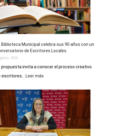
 Biblioteca Municipal celebra sus 90 años con un
nversatorio de Escritores Locales
agosto, 2026
 propuesta invita a conocer el proceso creativo
:
 escritores...
Leer más
La
Biblioteca
Municipal
celebra
sus
90
años
con
un