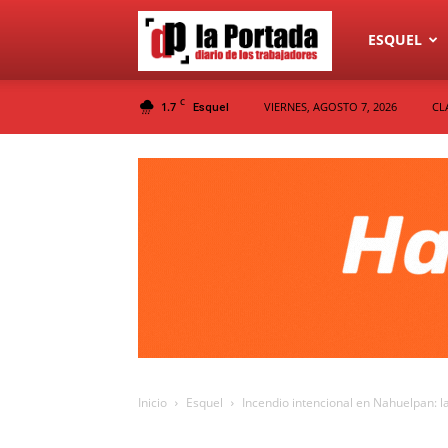
Diario
ESQUEL
C
1.7
VIERNES, AGOSTO 7, 2026
CL
Esquel
La
Portada
Inicio
Esquel
Incendio intencional en Nahuelpan: la