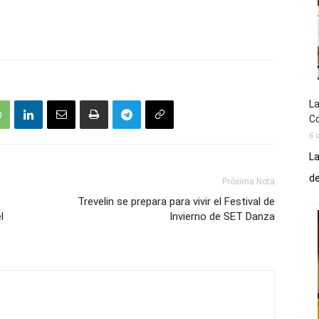
La
Co
6 
La
de
Próxima Nota
Trevelin se prepara para vivir el Festival de
l
Invierno de SET Danza