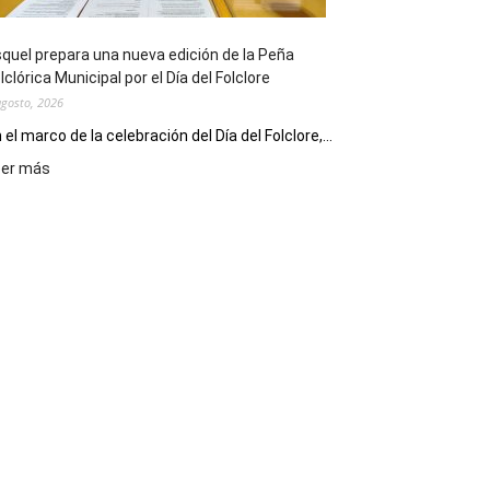
Conversatorio
de
quel prepara una nueva edición de la Peña
Escritores
lclórica Municipal por el Día del Folclore
Locales
agosto, 2026
 el marco de la celebración del Día del Folclore,...
:
eer más
Esquel
prepara
una
nueva
edición
de
la
Peña
Folclórica
Municipal
por
el
Día
del