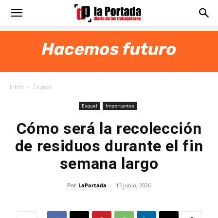
Diario
La
Inicio
Esquel
Portada
Esquel
Importantes
Cómo será la recolección
de residuos durante el fin
semana largo
Por
LaPortada
-
13 junio, 2026