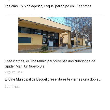
:
Los días 5 y 6 de agosto, Esquel participó en...
Leer más
Esquel
mostró
su
potencial
como
destino
de
reuniones
y
eventos
Este viernes, el Cine Municipal presenta dos funciones de
deportivos
Spider Man: Un Nuevo Día
7 agosto, 2026
El Cine Municipal de Esquel presenta este viernes una doble...
:
Leer más
Este
viernes,
el
Cine