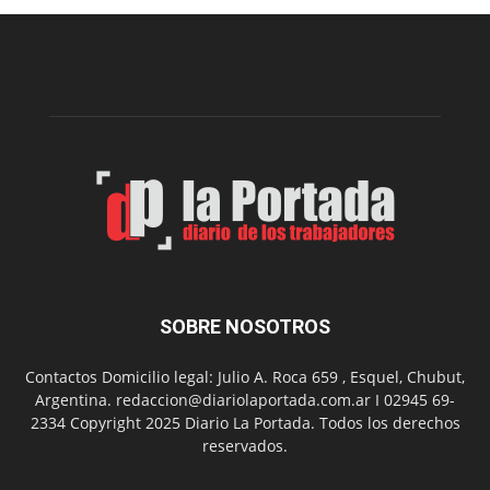
Municipal
presenta
dos
funciones
de
Spider
Man:
Un
Nuevo
Día
SOBRE NOSOTROS
Contactos Domicilio legal: Julio A. Roca 659 , Esquel, Chubut,
Argentina. redaccion@diariolaportada.com.ar I 02945 69-
2334 Copyright 2025 Diario La Portada. Todos los derechos
reservados.