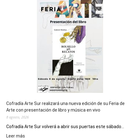
sede
del
cierre
general
de
los
Juegos
Epade
2027
Cofradía Arte Sur realizará una nueva edición de su Feria de
Arte con presentación de libro y música en vivo
8 agosto, 2026
Cofradía Arte Sur volverá a abrir sus puertas este sábado...
:
Leer más