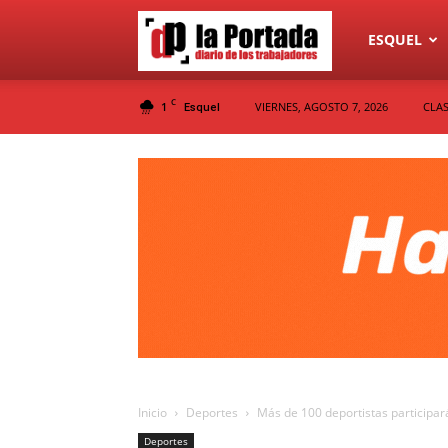
Diario
ESQUEL
C
1
VIERNES, AGOSTO 7, 2026
CLAS
Esquel
La
Portada
Inicio
Deportes
Más de 100 deportistas participará
Deportes