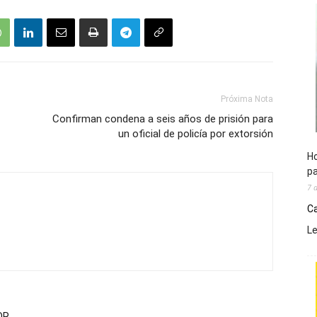
Próxima Nota
Confirman condena a seis años de prisión para
un oficial de policía por extorsión
Ho
pa
7 
Ca
L
OR