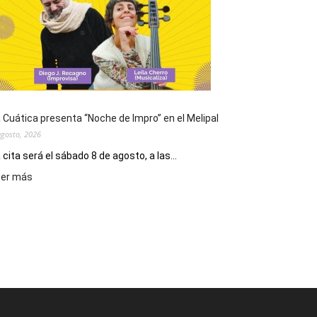
de
San
Cayetano,
patrono
del
pan
y
del
 Cuática presenta “Noche de Impro” en el Melipal
trabajo
agosto, 2026
 cita será el sábado 8 de agosto, a las...
:
eer más
La
Cuática
presenta
“Noche
de
Impro”
en
el
Melipal