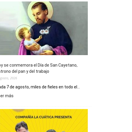
y se conmemora el Día de San Cayetano,
trono del pan y del trabajo
agosto, 2026
da 7 de agosto, miles de fieles en todo el...
:
eer más
Hoy
se
conmemora
el
Día