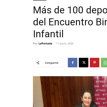
Más de 100 depor
del Encuentro Bi
Infantil
Por
LaPortada
-
11 junio, 2026
Compartir