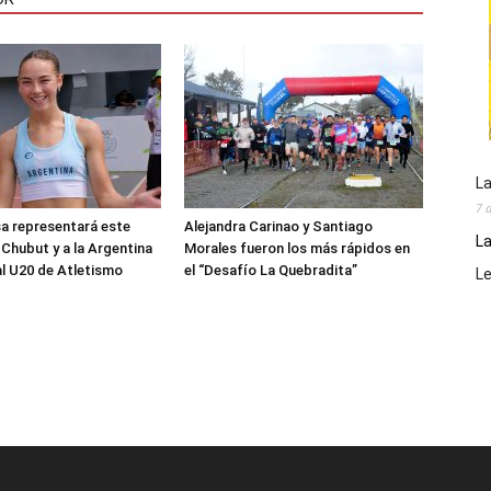
La
7 
sa representará este
Alejandra Carinao y Santiago
La
 Chubut y a la Argentina
Morales fueron los más rápidos en
al U20 de Atletismo
el “Desafío La Quebradita”
L