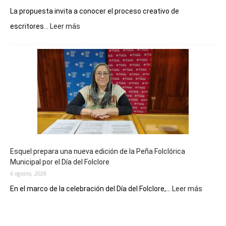
La propuesta invita a conocer el proceso creativo de
:
escritores...
Leer más
La
Biblioteca
Municipal
celebra
sus
90
años
con
un
Conversatorio
de
Esquel prepara una nueva edición de la Peña Folclórica
Escritores
Municipal por el Día del Folclore
Locales
6 agosto, 2026
:
En el marco de la celebración del Día del Folclore,...
Leer más
Esquel
prepar
una