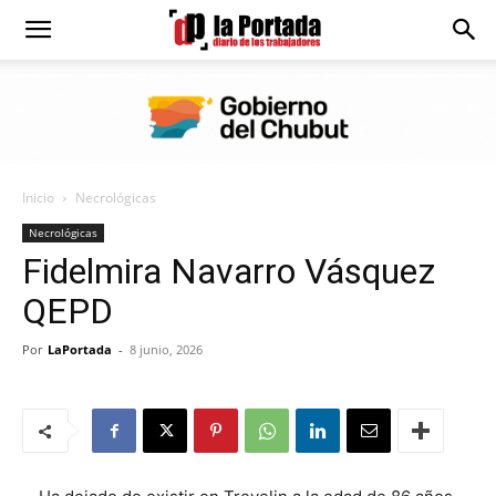
Diario
La
Inicio
Necrológicas
Portada
Necrológicas
Fidelmira Navarro Vásquez
QEPD
Por
LaPortada
-
8 junio, 2026