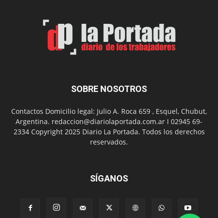
Man:
Un
Nuevo
Día
SOBRE NOSOTROS
Contactos Domicilio legal: Julio A. Roca 659 , Esquel, Chubut,
Argentina. redaccion@diariolaportada.com.ar I 02945 69-
2334 Copyright 2025 Diario La Portada. Todos los derechos
reservados.
SÍGANOS