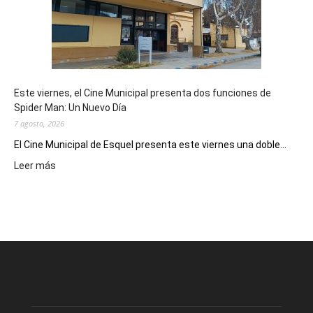
como
destino
de
reuniones
y
eventos
Este viernes, el Cine Municipal presenta dos funciones de
deportivos
Spider Man: Un Nuevo Día
7 agosto, 2026
El Cine Municipal de Esquel presenta este viernes una doble...
:
Leer más
Este
viernes,
el
Cine
Municipal
presenta
dos
funciones
de
Spider