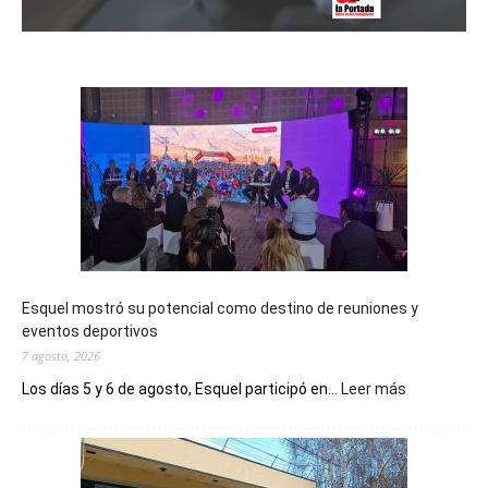
Esquel mostró su potencial como destino de reuniones y
eventos deportivos
7 agosto, 2026
:
Los días 5 y 6 de agosto, Esquel participó en...
Leer más
Esquel
mostró
su
potencial