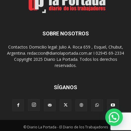
s
u
u
n
s
a
9
n
0
u
SOBRE NOSOTROS
a
e
ñ
v
o
Contactos Domicilio legal: Julio A. Roca 659 , Esquel, Chubut,
a
s
Argentina. redaccion@diariolaportada.com.ar I 02945 69-2334
e
c
Copyright 2025 Diario La Portada. Todos los derechos
d
o
reservados.
i
n
c
u
i
n
ó
SÍGANOS
C
n
o
d
n
e
v
l
e
a
r
P
s
© Diario La Portada - El Diario de los Trabajadores
e