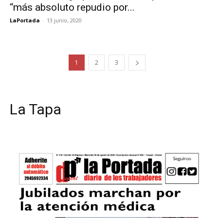
“más absoluto repudio por...
LaPortada
-
13 junio, 2020
1
2
3
La Tapa