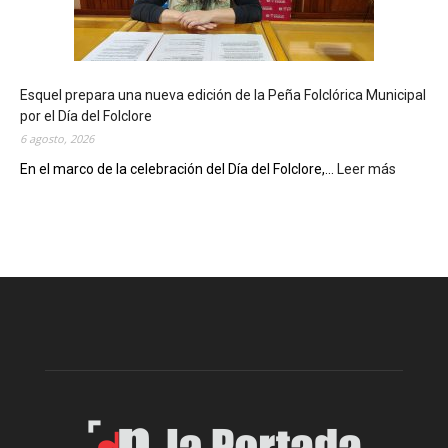
o
t
e
c
Esquel prepara una nueva edición de la Peña Folclórica Municipal
a
por el Día del Folclore
M
6 agosto, 2026
u
n
En el marco de la celebración del Día del Folclore,...
Leer más
:
i
E
c
s
i
q
p
u
a
e
l
l
c
p
e
r
l
e
e
p
b
a
r
r
a
a