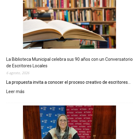
La Biblioteca Municipal celebra sus 90 años con un Conversatorio
de Escritores Locales
6 agosto, 2026
La propuesta invita a conocer el proceso creativo de escritores...
Leer más
:
L
a
B
i
b
l
i