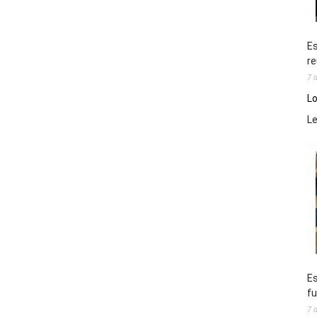
Es
re
7 
Lo
L
Es
fu
7 