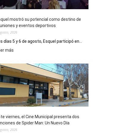
quel mostró su potencial como destino de
uniones y eventos deportivos
agosto, 2026
s días 5 y 6 de agosto, Esquel participó en...
:
eer más
Esquel
mostró
su
potencial
como
destino
de
reuniones
y
eventos
te viernes, el Cine Municipal presenta dos
deportivos
nciones de Spider Man: Un Nuevo Día
agosto, 2026