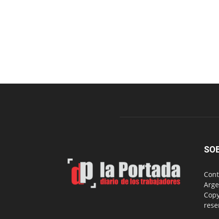
SO
Cont
Arge
Copy
rese