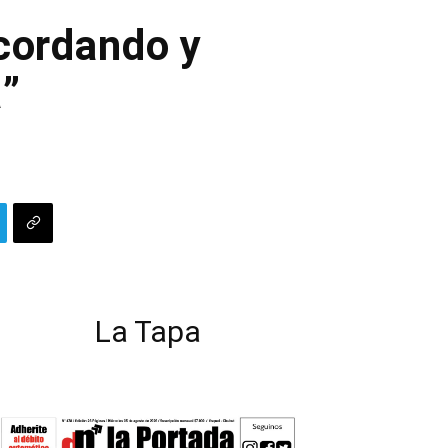
cordando y
a”
La Tapa