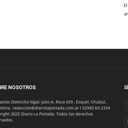
El
un
BRE NOSOTROS
S
actos Domicilio legal: Julio A. Roca 659 , Esquel, Chubut,
ntina. redaccion@diariolaportada.com.ar I 02945 69-2334
right 2025 Diario La Portada. Todos los derechos
rvados.