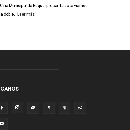
 Cine Municipal de Esquel presenta este viernes
:
a doble...
Leer más
Este
viernes,
el
Cine
Municipal
presenta
dos
funciones
de
Spider
Man:
Un
ÍGANOS
Nuevo
Día