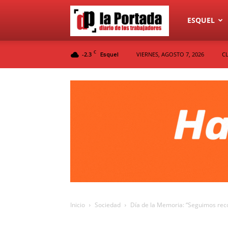
Diario
ESQUEL
C
-2.3
VIERNES, AGOSTO 7, 2026
C
Esquel
La
Portada
Inicio
Sociedad
Día de la Memoria: “Seguimos reco