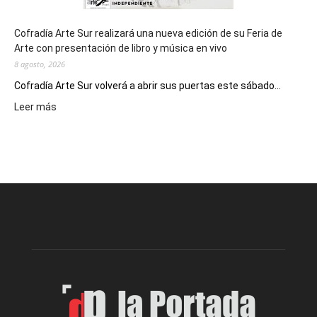
Cofradía Arte Sur realizará una nueva edición de su Feria de
Arte con presentación de libro y música en vivo
8 agosto, 2026
Cofradía Arte Sur volverá a abrir sus puertas este sábado...
:
Leer más
Cofradía
Arte
Sur
realizará
una
nueva
edición
de
su
Feria
de
Arte
con
presentación