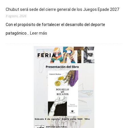
Chubut será sede del cierre general de los Juegos Epade 2027
8 agosto, 2026
Con el propósito de fortalecer el desarrollo del deporte
:
patagónico...
Leer más
Chubut
será
sede
del
cierre
general
de
los
Juegos
Epade
2027