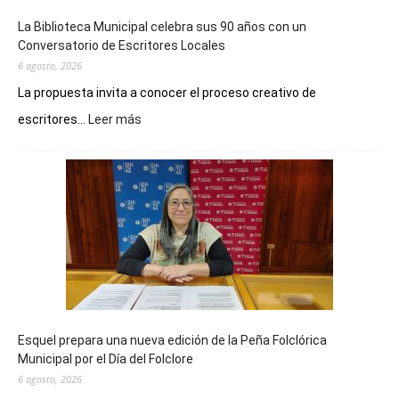
La Biblioteca Municipal celebra sus 90 años con un
Conversatorio de Escritores Locales
6 agosto, 2026
La propuesta invita a conocer el proceso creativo de
:
escritores...
Leer más
La
Biblioteca
Municipal
celebra
sus
90
años
con
un
Conversatorio
de
Esquel prepara una nueva edición de la Peña Folclórica
Escritores
Municipal por el Día del Folclore
Locales
6 agosto, 2026