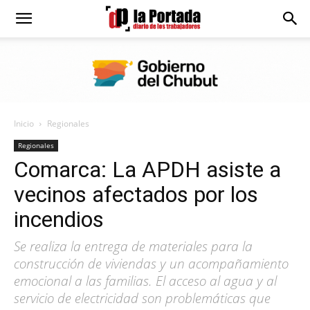
Diario
La
Inicio
Regionales
Portada
Regionales
Comarca: La APDH asiste a
vecinos afectados por los
incendios
Se realiza la entrega de materiales para la
construcción de viviendas y un acompañamiento
emocional a las familias. El acceso al agua y al
servicio de electricidad son problemáticas que