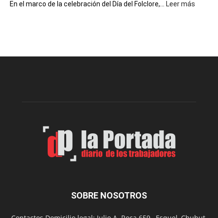
:
En el marco de la celebración del Día del Folclore,...
Leer más
Esquel
prepar
una
nueva
edición
de
la
Peña
Folclór
Municip
por
el
Día
del
Folclor
SOBRE NOSOTROS
Contactos Domicilio legal: Julio A. Roca 659 , Esquel, Chubut,