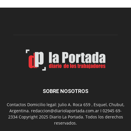
la
construcción
del
gimnasio
municipal
N°
2
en
el
barrio
Chanico
Navarro
SOBRE NOSOTROS
Contactos Domicilio legal: Julio A. Roca 659 , Esquel, Chubut,
Argentina. redaccion@diariolaportada.com.ar I 02945 69-
2334 Copyright 2025 Diario La Portada. Todos los derechos
reservados.