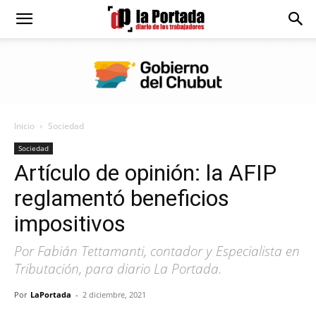
Diario
La
Inicio
Sociedad
Portada
Sociedad
Artículo de opinión: la AFIP
reglamentó beneficios
impositivos
Por Fabián Tettamanti, contador y Especialista en
Tributación, para diario La Portada.
Por
LaPortada
-
2 diciembre, 2021