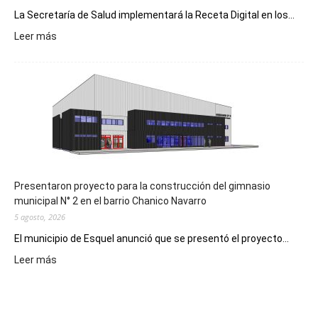
La Secretaría de Salud implementará la Receta Digital en los...
:
Leer más
Implementarán
la
Receta
Digital
en
los
hospitales
Presentaron proyecto para la construcción del gimnasio
municipal N° 2 en el barrio Chanico Navarro
5 agosto, 2026
El municipio de Esquel anunció que se presentó el proyecto...
:
Leer más
Presentaron
proyecto
para