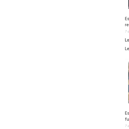
Es
re
7 
Lo
L
Es
fu
7 