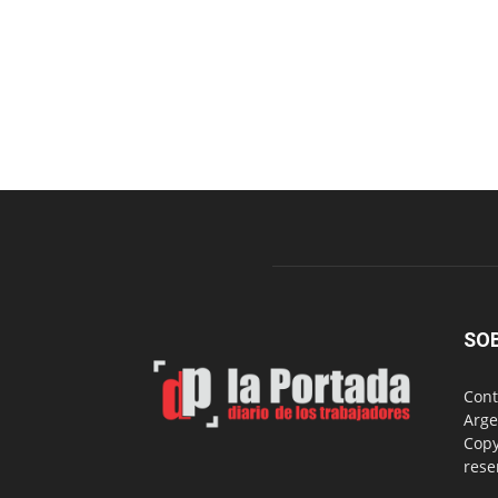
SO
Cont
Arge
Copy
rese