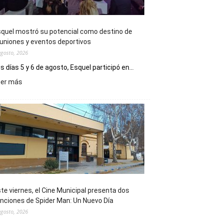
quel mostró su potencial como destino de
uniones y eventos deportivos
agosto, 2026
s días 5 y 6 de agosto, Esquel participó en...
:
eer más
Esquel
mostró
su
potencial
como
destino
de
reuniones
y
eventos
te viernes, el Cine Municipal presenta dos
deportivos
nciones de Spider Man: Un Nuevo Día
agosto, 2026