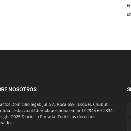
El
un
BRE NOSOTROS
S
actos Domicilio legal: Julio A. Roca 659 , Esquel, Chubut,
ntina. redaccion@diariolaportada.com.ar I 02945 69-2334
right 2025 Diario La Portada. Todos los derechos
rvados.