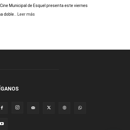
 Cine Municipal de Esquel presenta este viernes
:
a doble...
Leer más
Este
viernes,
el
Cine
Municipal
presenta
dos
funciones
de
Spider
Man:
Un
ÍGANOS
Nuevo
Día