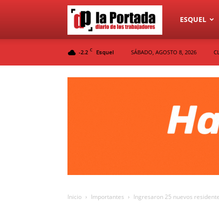
Diario
ESQUEL
C
-2.2
SÁBADO, AGOSTO 8, 2026
C
Esquel
La
Portada
Inicio
Importantes
Ingresaron 25 nuevos residente