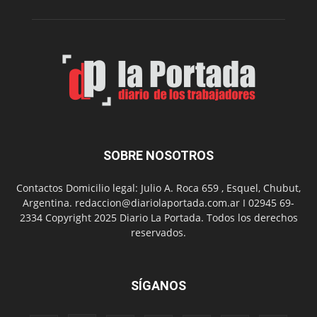
su
Feria
de
Arte
con
presentación
de
libro
y
música
SOBRE NOSOTROS
en
vivo
Contactos Domicilio legal: Julio A. Roca 659 , Esquel, Chubut,
Argentina. redaccion@diariolaportada.com.ar I 02945 69-
2334 Copyright 2025 Diario La Portada. Todos los derechos
reservados.
SÍGANOS