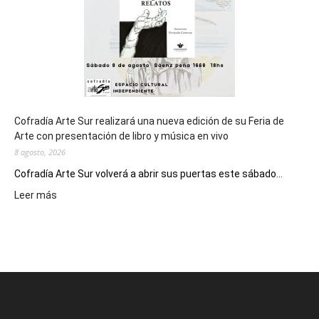
Epade
2027
Cofradía Arte Sur realizará una nueva edición de su Feria de
Arte con presentación de libro y música en vivo
8 agosto, 2026
Cofradía Arte Sur volverá a abrir sus puertas este sábado...
:
Leer más
Cofradía
Arte
Sur
realizará
una
nueva
edición
de