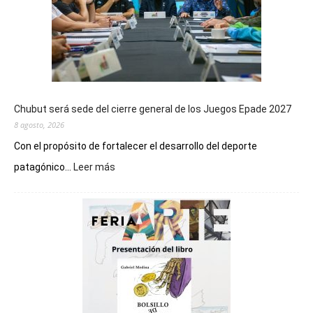
Chubut será sede del cierre general de los Juegos Epade 2027
8 agosto, 2026
Con el propósito de fortalecer el desarrollo del deporte
:
patagónico...
Leer más
Chubut
será
sede
del
cierre
general
de
los
Juegos