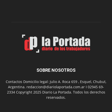
nueva
edición
de
su
Feria
de
Arte
con
presentación
de
libro
y
música
SOBRE NOSOTROS
en
vivo
Contactos Domicilio legal: Julio A. Roca 659 , Esquel, Chubut,
Argentina. redaccion@diariolaportada.com.ar I 02945 69-
2334 Copyright 2025 Diario La Portada. Todos los derechos
reservados.