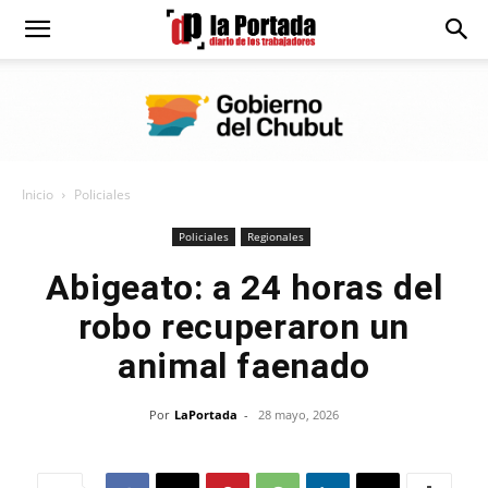
Diario
La
Inicio
Policiales
Portada
Policiales
Regionales
Abigeato: a 24 horas del
robo recuperaron un
animal faenado
Por
LaPortada
-
28 mayo, 2026