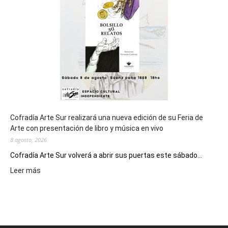
los
Juegos
Epade
2027
Cofradía Arte Sur realizará una nueva edición de su Feria de
Arte con presentación de libro y música en vivo
8 agosto, 2026
Cofradía Arte Sur volverá a abrir sus puertas este sábado...
:
Leer más
Cofradía
Arte
Sur
realizará
una