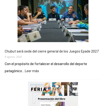
Chubut será sede del cierre general de los Juegos Epade 2027
8 agosto, 2026
Con el propósito de fortalecer el desarrollo del deporte
:
patagónico...
Leer más
Chubut
será
sede
del
cierre
general
de