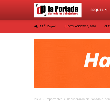
Diario
ESQUEL
C
5.9
JUEVES, AGOSTO 6, 2026
CLA
Esquel
La
Portada
Inicio
Importantes
Recuperaron bici robado e iden