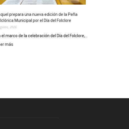
Conversatorio
de
quel prepara una nueva edición de la Peña
Escritores
lclórica Municipal por el Día del Folclore
Locales
agosto, 2026
 el marco de la celebración del Día del Folclore,...
:
eer más
Esquel
prepara
una
nueva
edición
de
la
Peña
Folclórica
Municipal
por
el
Día
del