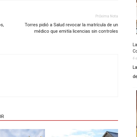
Próxima Nota
s,
Torres pidió a Salud revocar la matrícula de un
médico que emitía licencias sin controles
La
Co
6 
La
de
OR