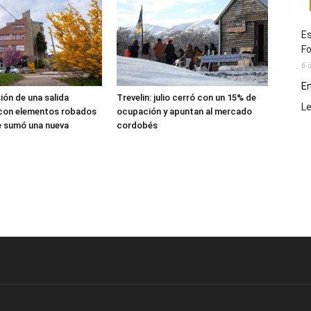
Es
Fo
6 
En
sión de una salida
Trevelin: julio cerró con un 15% de
L
 con elementos robados
ocupación y apuntan al mercado
le sumó una nueva
cordobés