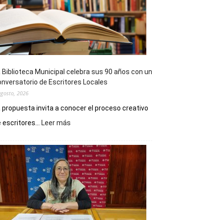
 Biblioteca Municipal celebra sus 90 años con un
nversatorio de Escritores Locales
agosto, 2026
 propuesta invita a conocer el proceso creativo
:
 escritores...
Leer más
La
Biblioteca
Municipal
celebra
sus
90
años
con
un