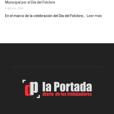
Municipal por el Día del Folclore
Locales
6 agosto, 2026
:
En el marco de la celebración del Día del Folclore,...
Leer más
Esquel
prepar
una
nueva
edición
de
la
Peña
Folclór
Municip
por
el
Día
del
Folclor