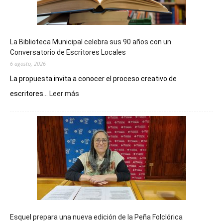
La Biblioteca Municipal celebra sus 90 años con un
Conversatorio de Escritores Locales
6 agosto, 2026
La propuesta invita a conocer el proceso creativo de
:
escritores...
Leer más
La
Biblioteca
Municipal
celebra
sus
90
años
con
un
Conversatorio
de
Esquel prepara una nueva edición de la Peña Folclórica
Escritores