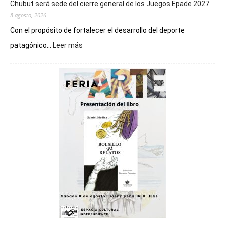
Chubut será sede del cierre general de los Juegos Epade 2027
8 agosto, 2026
Con el propósito de fortalecer el desarrollo del deporte
:
patagónico...
Leer más
Chubut
será
sede
del
cierre
general
de
los
Juegos
Epade
2027