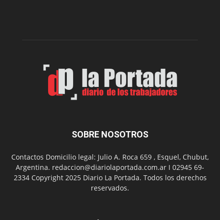
presenta
dos
funciones
de
Spider
Man:
Un
Nuevo
Día
SOBRE NOSOTROS
Contactos Domicilio legal: Julio A. Roca 659 , Esquel, Chubut,
Argentina. redaccion@diariolaportada.com.ar I 02945 69-
2334 Copyright 2025 Diario La Portada. Todos los derechos
reservados.