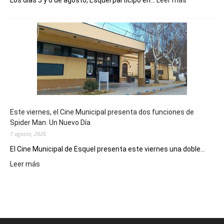
Los días 5 y 6 de agosto, Esquel participó en...
Leer más
Esquel
mostró
su
potencial
como
destino
de
reuniones
y
eventos
Este viernes, el Cine Municipal presenta dos funciones de
deportivos
Spider Man: Un Nuevo Día
7 agosto, 2026
El Cine Municipal de Esquel presenta este viernes una doble...
:
Leer más
Este
viernes,
el
Cine
Municipal