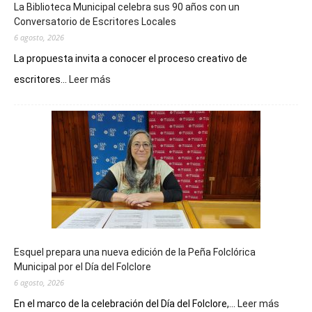
La Biblioteca Municipal celebra sus 90 años con un
Conversatorio de Escritores Locales
6 agosto, 2026
La propuesta invita a conocer el proceso creativo de
:
escritores...
Leer más
La
Biblioteca
Municipal
celebra
sus
90
años
con
un
Conversatorio
de
Esquel prepara una nueva edición de la Peña Folclórica
Escritores
Municipal por el Día del Folclore
Locales
6 agosto, 2026
:
En el marco de la celebración del Día del Folclore,...
Leer más