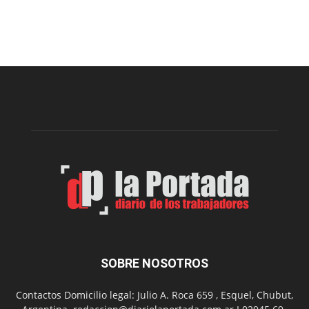
Esquel
prepar
una
nueva
edición
de
la
Peña
Folclór
Municip
por
el
Día
del
Folclor
SOBRE NOSOTROS
Contactos Domicilio legal: Julio A. Roca 659 , Esquel, Chubut,