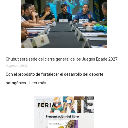
Chubut será sede del cierre general de los Juegos Epade 2027
8 agosto, 2026
Con el propósito de fortalecer el desarrollo del deporte
patagónico...
Leer más
:
C
h
u
b
u
t
s