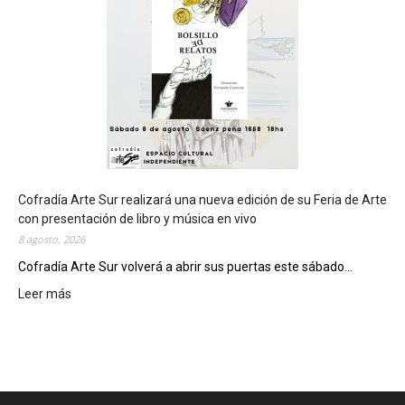
e
r
á
s
e
d
e
d
e
l
c
Cofradía Arte Sur realizará una nueva edición de su Feria de Arte
i
con presentación de libro y música en vivo
e
8 agosto, 2026
r
Cofradía Arte Sur volverá a abrir sus puertas este sábado...
r
Leer más
:
e
C
g
o
e
f
n
r
e
a
r