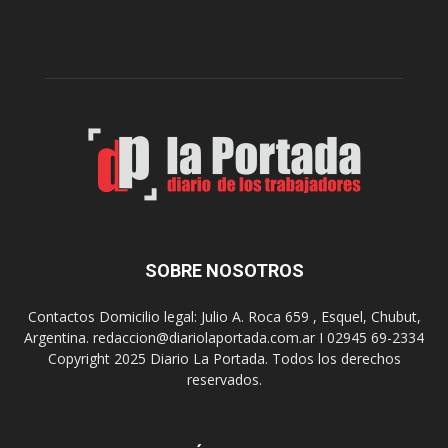
d
a
í
l
a
d
A
e
r
l
t
o
e
s
S
J
u
u
r
e
r
g
e
o
a
s
SOBRE NOSOTROS
l
E
i
p
Contactos Domicilio legal: Julio A. Roca 659 , Esquel, Chubut,
z
a
Argentina. redaccion@diariolaportada.com.ar I 02945 69-2334
a
d
Copyright 2025 Diario La Portada. Todos los derechos
r
e
reservados.
á
2
u
0
n
2
a
7