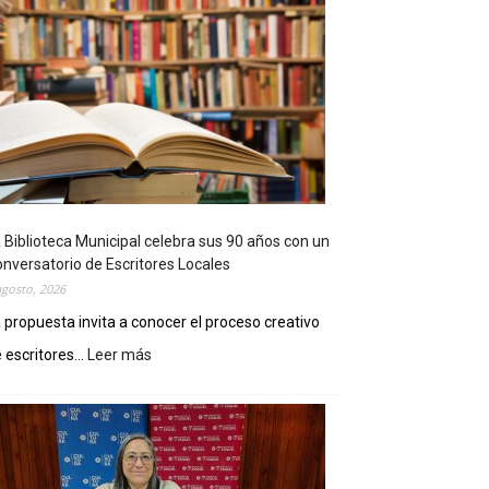
 Biblioteca Municipal celebra sus 90 años con un
nversatorio de Escritores Locales
agosto, 2026
 propuesta invita a conocer el proceso creativo
 escritores...
Leer más
:
L
a
B
i
b