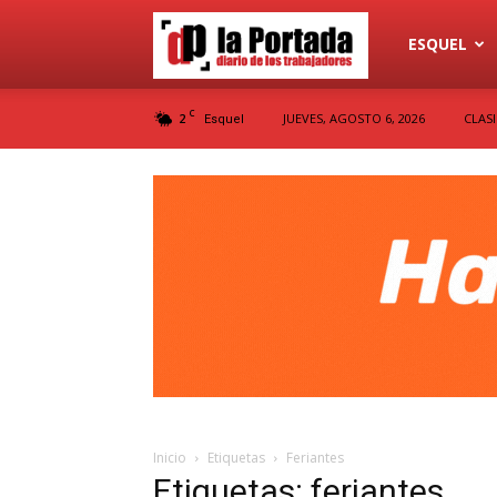
Diario
ESQUEL
C
2
JUEVES, AGOSTO 6, 2026
CLAS
Esquel
La
Portada
Inicio
Etiquetas
Feriantes
Etiquetas: feriantes