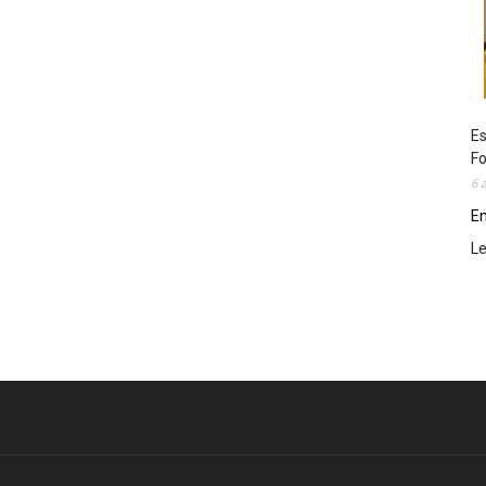
Es
Fo
6 
En
L