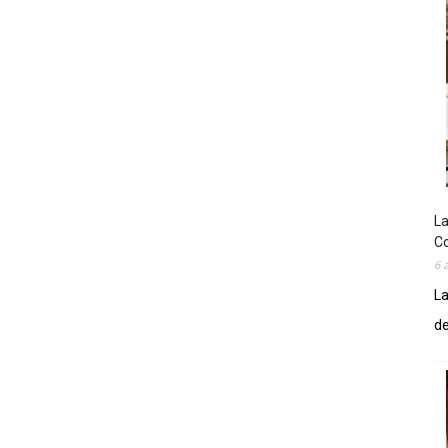
La
Co
6 
La
de