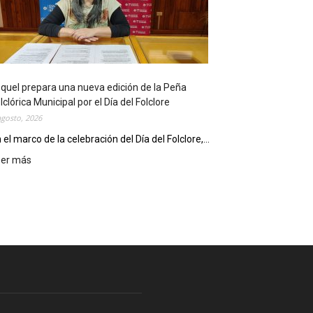
l
i
o
t
e
c
quel prepara una nueva edición de la Peña
a
lclórica Municipal por el Día del Folclore
M
agosto, 2026
u
n
 el marco de la celebración del Día del Folclore,...
i
eer más
:
c
E
i
s
p
q
a
u
l
e
c
l
e
p
l
r
e
e
b
p
r