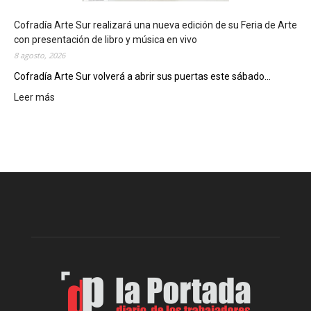
l
c
Cofradía Arte Sur realizará una nueva edición de su Feria de Arte
i
con presentación de libro y música en vivo
e
8 agosto, 2026
r
Cofradía Arte Sur volverá a abrir sus puertas este sábado...
r
Leer más
:
e
C
g
o
e
f
n
r
e
a
r
d
a
í
l
a
d
A
e
r
l
t
o
e
s
S
J
u
u