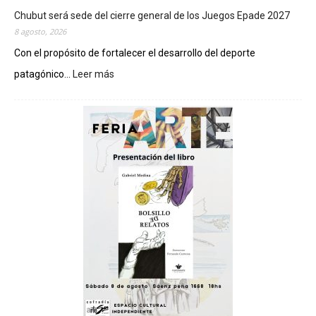
Chubut será sede del cierre general de los Juegos Epade 2027
8 agosto, 2026
Con el propósito de fortalecer el desarrollo del deporte
patagónico...
Leer más
:
C
h
u
b
u
t
s
e
r
á
s
e
d
e
d
e