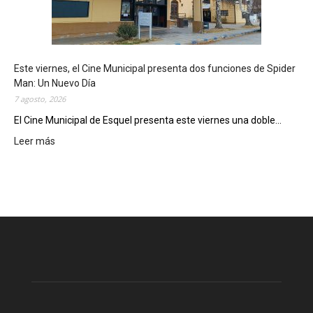
l
m
o
s
t
Este viernes, el Cine Municipal presenta dos funciones de Spider
r
Man: Un Nuevo Día
ó
7 agosto, 2026
s
u
El Cine Municipal de Esquel presenta este viernes una doble...
p
Leer más
:
o
E
t
s
e
t
n
e
c
v
i
i
a
e
l
r
c
n
o
e
m
s
o