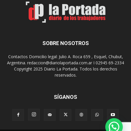
,
d
e
e
l
s
C
t
i
i
n
n
e
o
SOBRE NOSOTROS
M
d
u
e
Contactos Domicilio legal: Julio A. Roca 659 , Esquel, Chubut,
n
r
Argentina. redaccion@diariolaportada.com.ar I 02945 69-2334
i
e
Copyright 2025 Diario La Portada. Todos los derechos
c
u
reservados.
i
n
p
i
a
o
l
SÍGANOS
n
p
e
r
s
e
y
s
e
e
v
n