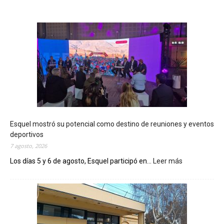
Esquel mostró su potencial como destino de reuniones y eventos
deportivos
7 agosto, 2026
Los días 5 y 6 de agosto, Esquel participó en...
Leer más
:
E
s
q
u
e