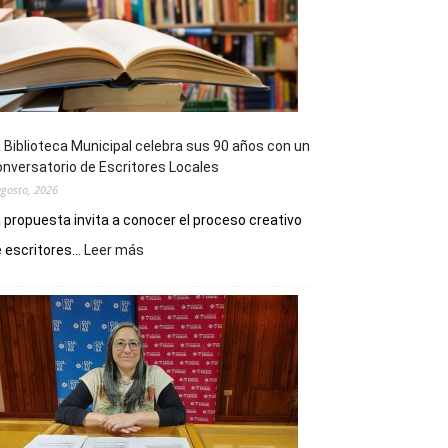
 Biblioteca Municipal celebra sus 90 años con un
nversatorio de Escritores Locales
agosto, 2026
 propuesta invita a conocer el proceso creativo
:
 escritores...
Leer más
La
Biblioteca
Municipal
celebra
sus
90
años
con
un