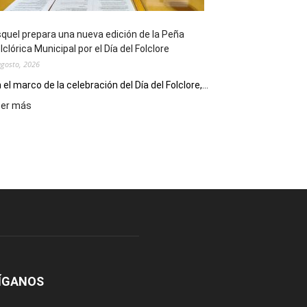
Conversatorio
de
quel prepara una nueva edición de la Peña
Escritores
lclórica Municipal por el Día del Folclore
Locales
agosto, 2026
 el marco de la celebración del Día del Folclore,...
:
eer más
Esquel
prepara
una
nueva
edición
de
la
Peña
Folclórica
Municipal
por
el
ÍGANOS
Día
del