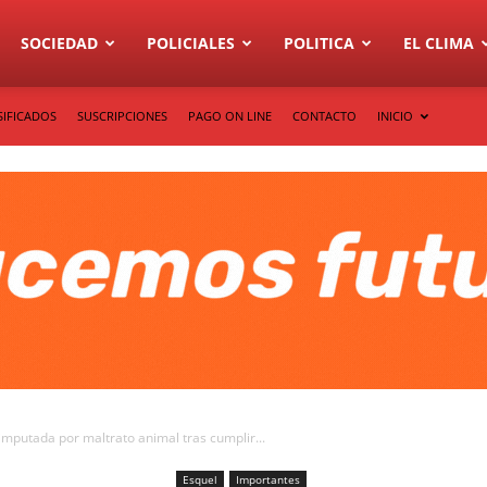
SOCIEDAD
POLICIALES
POLITICA
EL CLIMA
SIFICADOS
SUSCRIPCIONES
PAGO ON LINE
CONTACTO
INICIO
mputada por maltrato animal tras cumplir...
Esquel
Importantes