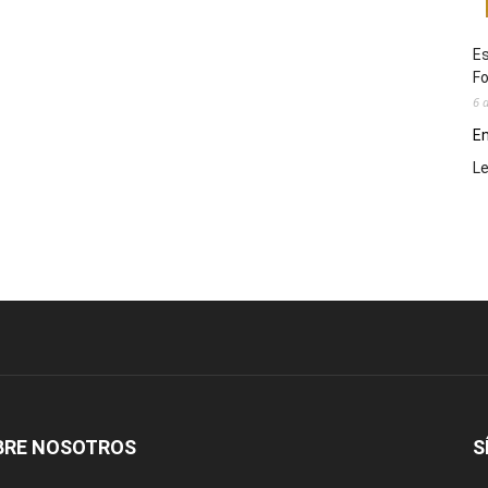
Es
Fo
6 
En
L
BRE NOSOTROS
S