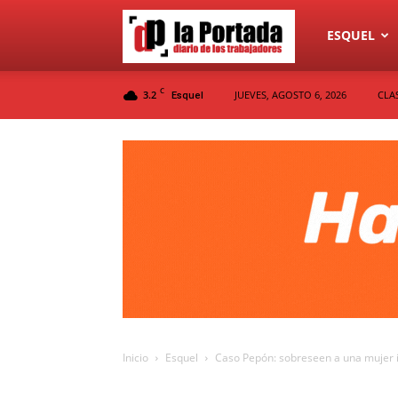
Diario
ESQUEL
C
3.2
JUEVES, AGOSTO 6, 2026
CLA
Esquel
La
Portada
Inicio
Esquel
Caso Pepón: sobreseen a una mujer i