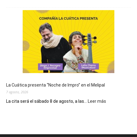
Hoy
se
conmemora
el
Día
de
San
Cayetano,
patrono
del
pan
y
del
La Cuática presenta “Noche de Impro” en el Melipal
trabajo
7 agosto, 2026
:
La cita será el sábado 8 de agosto, a las...
Leer más
La
Cuática
presenta
“Noche
de