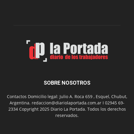
Impro”
en
el
Melipal
SOBRE NOSOTROS
Contactos Domicilio legal: Julio A. Roca 659 , Esquel, Chubut,
Argentina. redaccion@diariolaportada.com.ar I 02945 69-
2334 Copyright 2025 Diario La Portada. Todos los derechos
reservados.