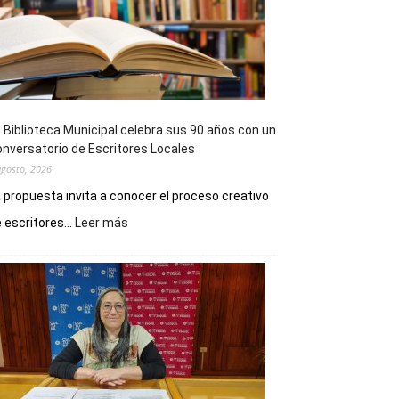
 Biblioteca Municipal celebra sus 90 años con un
nversatorio de Escritores Locales
agosto, 2026
 propuesta invita a conocer el proceso creativo
:
 escritores...
Leer más
La
Biblioteca
Municipal
celebra
sus
90
años
con
un