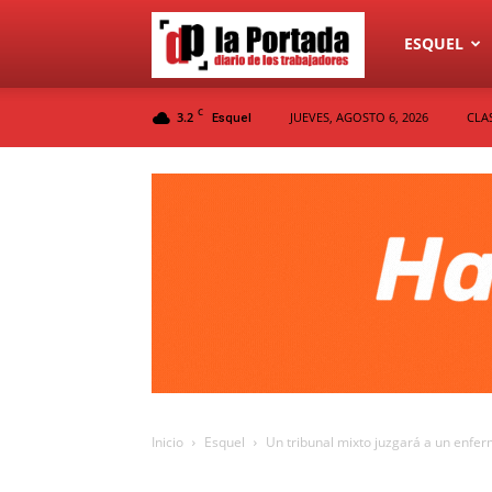
Diario
ESQUEL
C
3.2
JUEVES, AGOSTO 6, 2026
CLA
Esquel
La
Portada
Inicio
Esquel
Un tribunal mixto juzgará a un enfer