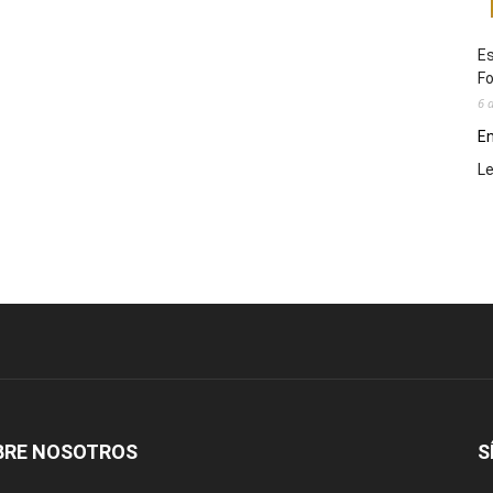
Es
Fo
6 
En
L
BRE NOSOTROS
S