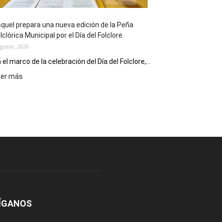
Conversatorio
de
quel prepara una nueva edición de la Peña
Escritores
lclórica Municipal por el Día del Folclore
Locales
agosto, 2026
 el marco de la celebración del Día del Folclore,...
:
eer más
Esquel
prepara
una
nueva
edición
de
la
Peña
Folclórica
Municipal
por
el
ÍGANOS
Día
del