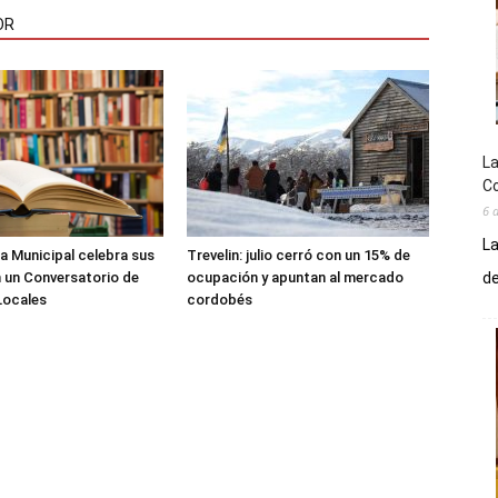
OR
La
Co
6 
La
ca Municipal celebra sus
Trevelin: julio cerró con un 15% de
de
 un Conversatorio de
ocupación y apuntan al mercado
Locales
cordobés